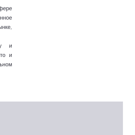
фере
енное
ынке,
му и
то и
ьном